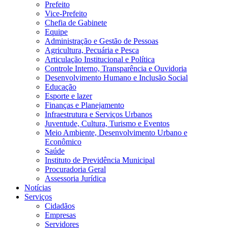
Prefeito
Vice-Prefeito
Chefia de Gabinete
Equipe
Administração e Gestão de Pessoas
Agricultura, Pecuária e Pesca
Articulação Institucional e Política
Controle Interno, Transparência e Ouvidoria
Desenvolvimento Humano e Inclusão Social
Educação
Esporte e lazer
Finanças e Planejamento
Infraestrutura e Serviços Urbanos
Juventude, Cultura, Turismo e Eventos
Meio Ambiente, Desenvolvimento Urbano e
Econômico
Saúde
Instituto de Previdência Municipal
Procuradoria Geral
Assessoria Jurídica
Notícias
Serviços
Cidadãos
Empresas
Servidores