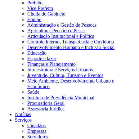
Prefeito
Vice-Prefeito
Chefia de Gabinete
Equipe
Administração e Gestão de Pessoas
Agricultura, Pecuária e Pesca
Articulação Institucional e Política
Controle Interno, Transparência e Ouvidoria
Desenvolvimento Humano e Inclusão Social
Educação
Esporte e lazer
Finanças e Planejamento
Infraestrutura e Serviços Urbanos
Juventude, Cultura, Turismo e Eventos
Meio Ambiente, Desenvolvimento Urbano e
Econômico
Saúde
Instituto de Previdência Municipal
Procuradoria Geral
Assessoria Jurídica
Notícias
Serviços
Cidadãos
Empresas
Servidores