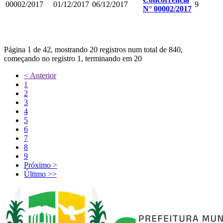
00002/2017
01/12/2017
06/12/2017
9
N° 00002/2017
Página 1 de 42, mostrando 20 registros num total de 840,
começando no registro 1, terminando em 20
< Anterior
1
2
3
4
5
6
7
8
9
Próximo >
Último >>