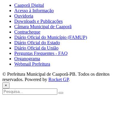
Caaporã Digital
Acesso à Informação
Ouvidoria
Downloads e Publicações
Câmara Municipal de Caaporã
Contracheque
Diário Oficial do Município (FAMUP)
Diário Oficial do Estado
Diário Oficial da União
Perguntas Frequentes - FAQ
Organograma
Webmail Prefeitura
© Prefeitura Municipal de Caaporã-PB. Todos os direitos
reservados. Powered by
Rocket GP
.
×