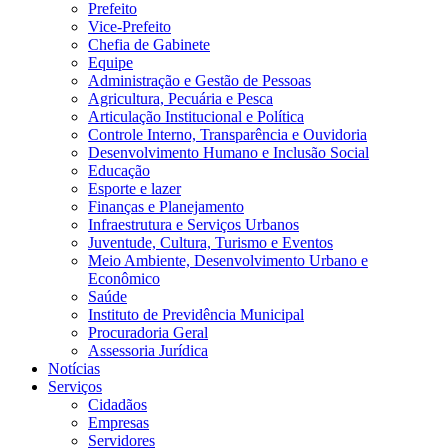
Prefeito
Vice-Prefeito
Chefia de Gabinete
Equipe
Administração e Gestão de Pessoas
Agricultura, Pecuária e Pesca
Articulação Institucional e Política
Controle Interno, Transparência e Ouvidoria
Desenvolvimento Humano e Inclusão Social
Educação
Esporte e lazer
Finanças e Planejamento
Infraestrutura e Serviços Urbanos
Juventude, Cultura, Turismo e Eventos
Meio Ambiente, Desenvolvimento Urbano e
Econômico
Saúde
Instituto de Previdência Municipal
Procuradoria Geral
Assessoria Jurídica
Notícias
Serviços
Cidadãos
Empresas
Servidores