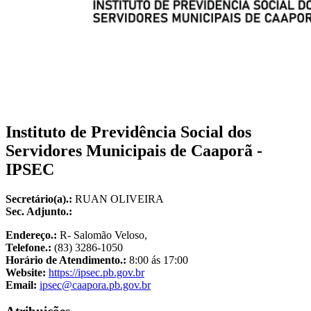
Instituto de Previdência Social dos
Servidores Municipais de Caaporã -
IPSEC
Secretário(a).:
RUAN OLIVEIRA
Sec. Adjunto.:
Endereço.:
R- Salomão Veloso,
Telefone.:
(83) 3286-1050
Horário de Atendimento.:
8:00 ás 17:00
Website:
https://ipsec.pb.gov.br
Email:
ipsec@caapora.pb.gov.br