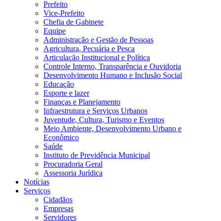
Prefeito
Vice-Prefeito
Chefia de Gabinete
Equipe
Administração e Gestão de Pessoas
Agricultura, Pecuária e Pesca
Articulação Institucional e Política
Controle Interno, Transparência e Ouvidoria
Desenvolvimento Humano e Inclusão Social
Educação
Esporte e lazer
Finanças e Planejamento
Infraestrutura e Serviços Urbanos
Juventude, Cultura, Turismo e Eventos
Meio Ambiente, Desenvolvimento Urbano e
Econômico
Saúde
Instituto de Previdência Municipal
Procuradoria Geral
Assessoria Jurídica
Notícias
Serviços
Cidadãos
Empresas
Servidores