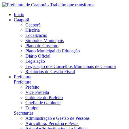
Início
Caaporã
Caaporã
História
Localização
Símbolos Municipais
Plano de Governo
Plano Municipal da Educação
Diário Oficial
Legislação
Legislação dos Conselhos Municipais de Caaporã
Relatórios de Gestão Fiscal
Prefeitura
Prefeitura
Prefeito
Vice-Prefeita
Gabinete do Prefeito
Chefia de Gabinete
Equipe
Secretarias
Administração e Gestão de Pessoas
Agricultura, Pecuária e Pesca
Articulação Institucional e Política