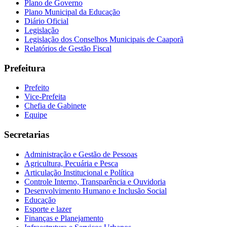
Plano de Governo
Plano Municipal da Educação
Diário Oficial
Legislação
Legislação dos Conselhos Municipais de Caaporã
Relatórios de Gestão Fiscal
Prefeitura
Prefeito
Vice-Prefeita
Chefia de Gabinete
Equipe
Secretarias
Administração e Gestão de Pessoas
Agricultura, Pecuária e Pesca
Articulação Institucional e Política
Controle Interno, Transparência e Ouvidoria
Desenvolvimento Humano e Inclusão Social
Educação
Esporte e lazer
Finanças e Planejamento