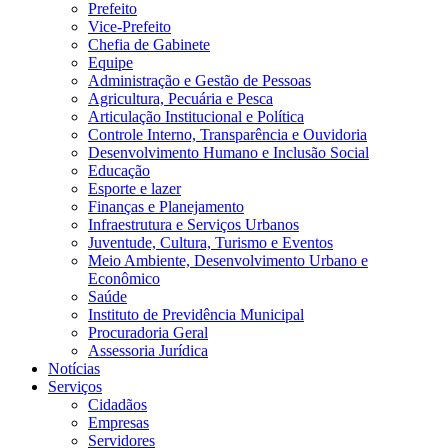
Prefeito
Vice-Prefeito
Chefia de Gabinete
Equipe
Administração e Gestão de Pessoas
Agricultura, Pecuária e Pesca
Articulação Institucional e Política
Controle Interno, Transparência e Ouvidoria
Desenvolvimento Humano e Inclusão Social
Educação
Esporte e lazer
Finanças e Planejamento
Infraestrutura e Serviços Urbanos
Juventude, Cultura, Turismo e Eventos
Meio Ambiente, Desenvolvimento Urbano e
Econômico
Saúde
Instituto de Previdência Municipal
Procuradoria Geral
Assessoria Jurídica
Notícias
Serviços
Cidadãos
Empresas
Servidores