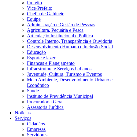
Prefeito
Vice-Prefeito
Chefia de Gabinete
Equipe
Administração e Gestão de Pessoas
Agricultura, Pecuária e Pesca
Articulação Institucional e Política
Controle Interno, Transparência e Ouvidoria
Desenvolvimento Humano e Inclusão Social
Educação
Esporte e lazer
Finanças e Planejamento
Infraestrutura e Serviços Urbanos
Juventude, Cultura, Turismo e Eventos
Meio Ambiente, Desenvolvimento Urbano e
Econômico
Saúde
Instituto de Previdência Municipal
Procuradoria Geral
Assessoria Jurídica
Notícias
Serviços
Cidadãos
Empresas
Servidores