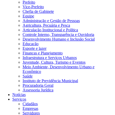
Prefeito
Vice-Prefeito
Chefia de Gabinete
Equipe
Administração e Gestão de Pessoas
Agricultura, Pecuária e Pesca
Articulação Institucional e Política
Controle Interno, Transparência e Ouvidoria
Desenvolvimento Humano e Inclusão Social
Educação
Esporte e lazer
Finanças e Planejamento
Infraestrutura e Serviços Urbanos
Juventude, Cultura, Turismo e Eventos
Meio Ambiente, Desenvolvimento Urbano e
Econômico
Saúde
Instituto de Previdência Municipal
Procuradoria Geral
Assessoria Jurídica
Notícias
Serviços
Cidadãos
Empresas
Servidores