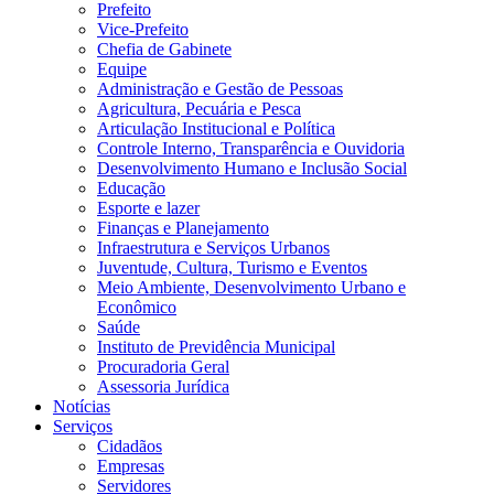
Prefeito
Vice-Prefeito
Chefia de Gabinete
Equipe
Administração e Gestão de Pessoas
Agricultura, Pecuária e Pesca
Articulação Institucional e Política
Controle Interno, Transparência e Ouvidoria
Desenvolvimento Humano e Inclusão Social
Educação
Esporte e lazer
Finanças e Planejamento
Infraestrutura e Serviços Urbanos
Juventude, Cultura, Turismo e Eventos
Meio Ambiente, Desenvolvimento Urbano e
Econômico
Saúde
Instituto de Previdência Municipal
Procuradoria Geral
Assessoria Jurídica
Notícias
Serviços
Cidadãos
Empresas
Servidores