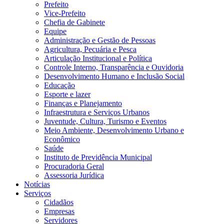
Prefeito
Vice-Prefeito
Chefia de Gabinete
Equipe
Administração e Gestão de Pessoas
Agricultura, Pecuária e Pesca
Articulação Institucional e Política
Controle Interno, Transparência e Ouvidoria
Desenvolvimento Humano e Inclusão Social
Educação
Esporte e lazer
Finanças e Planejamento
Infraestrutura e Serviços Urbanos
Juventude, Cultura, Turismo e Eventos
Meio Ambiente, Desenvolvimento Urbano e
Econômico
Saúde
Instituto de Previdência Municipal
Procuradoria Geral
Assessoria Jurídica
Notícias
Serviços
Cidadãos
Empresas
Servidores