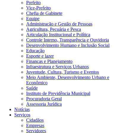
Prefeito
Vice-Prefeito
Chefia de Gabinete
Equipe
Administração e Gestão de Pessoas
Agricultura, Pecuária e Pesca
Articulação Institucional e Política
Controle Interno, Transparência e Ouvidoria
Desenvolvimento Humano e Inclusão Social
Educação
Esporte e lazer
Finanças e Planejamento
Infraestrutura e Serviços Urbanos
Juventude, Cultura, Turismo e Eventos
Meio Ambiente, Desenvolvimento Urbano e
Econômico
Saúde
Instituto de Previdência Municipal
Procuradoria Geral
Assessoria Jurídica
Notícias
Serviços
Cidadãos
Empresas
Servidores