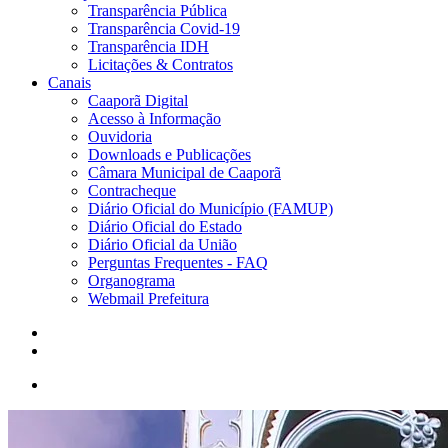
Transparência Pública
Transparência Covid-19
Transparência IDH
Licitações & Contratos
Canais
Caaporã Digital
Acesso à Informação
Ouvidoria
Downloads e Publicações
Câmara Municipal de Caaporã
Contracheque
Diário Oficial do Município (FAMUP)
Diário Oficial do Estado
Diário Oficial da União
Perguntas Frequentes - FAQ
Organograma
Webmail Prefeitura