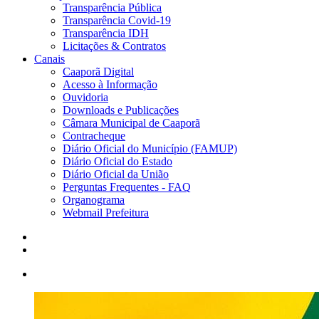
Transparência Pública
Transparência Covid-19
Transparência IDH
Licitações & Contratos
Canais
Caaporã Digital
Acesso à Informação
Ouvidoria
Downloads e Publicações
Câmara Municipal de Caaporã
Contracheque
Diário Oficial do Município (FAMUP)
Diário Oficial do Estado
Diário Oficial da União
Perguntas Frequentes - FAQ
Organograma
Webmail Prefeitura