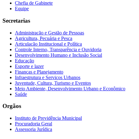
Chefia de Gabinete
Equipe
Secretarias
Administração e Gestão de Pessoas
Agricultura, Pecuária e Pesca
Articulação Institucional e Política
Controle Interno, Transparência e Ouvidoria
Desenvolvimento Humano e Inclusão Social
Educação
Esporte e lazer
Finanças e Planejamento
Infraestrutura e Serviços Urbanos
Juventude, Cultura, Turismo e Eventos
Meio Ambiente, Desenvolvimento Urbano e Econômico
Saúde
Orgãos
Instituto de Previdência Municipal
Procuradoria Geral
Assessoria Jurídica