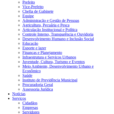
Prefeito
Vice-Prefeito
Chefia de Gabinete
Equipe
Administração e Gestão de Pessoas
Agricultura, Pecuária e Pesca
Articulação Institucional e Política
Controle Interno, Transparência e Ouvidoria
Desenvolvimento Humano e Inclusão Social
Educação
Esporte e lazer
Finanças e Planejamento
Infraestrutura e Serviços Urbanos
Juventude, Cultura, Turismo e Eventos
Meio Ambiente, Desenvolvimento Urbano e
Econômico
Saúde
Instituto de Previdência Municipal
Procuradoria Geral
Assessoria Jurídica
Notícias
Serviços
Cidadãos
Empresas
Servidores