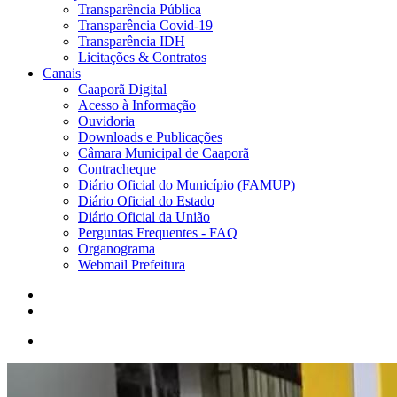
Transparência Pública
Transparência Covid-19
Transparência IDH
Licitações & Contratos
Canais
Caaporã Digital
Acesso à Informação
Ouvidoria
Downloads e Publicações
Câmara Municipal de Caaporã
Contracheque
Diário Oficial do Município (FAMUP)
Diário Oficial do Estado
Diário Oficial da União
Perguntas Frequentes - FAQ
Organograma
Webmail Prefeitura