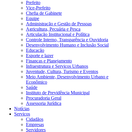
Prefeito
Vice-Prefeito
Chefia de Gabinete
Equipe
Administração e Gestão de Pessoas
Agricultura, Pecuária e Pesca
Articulação Institucional e Política
Controle Interno, Transparência e Ouvidoria
Desenvolvimento Humano e Inclusão Social
Educação
Esporte e lazer
Finanças e Planejamento
Infraestrutura e Serviços Urbanos
Juventude, Cultura, Turismo e Eventos
Meio Ambiente, Desenvolvimento Urbano e
Econômico
Saúde
Instituto de Previdência Municipal
Procuradoria Geral
Assessoria Jurídica
Notícias
Serviços
Cidadãos
Empresas
Servidores